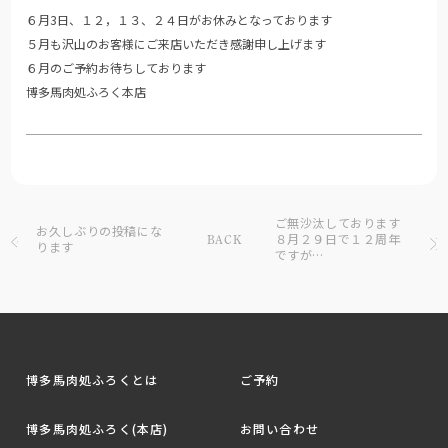
６月3日、１２，１３、２４日がお休みとなっております
５月も沢山のお客様にご来店いただき感謝申し上げます
６月のご予約お待ちしております
博多馬肉処ふろく本店
ご無沙汰しております
お久しぶりの投稿にな
８月２９日で１２周年
BACK
ります
ですが…
博多馬肉処ふろくとは
ご予約
博多馬肉処ふろく(本店)
お問い合わせ