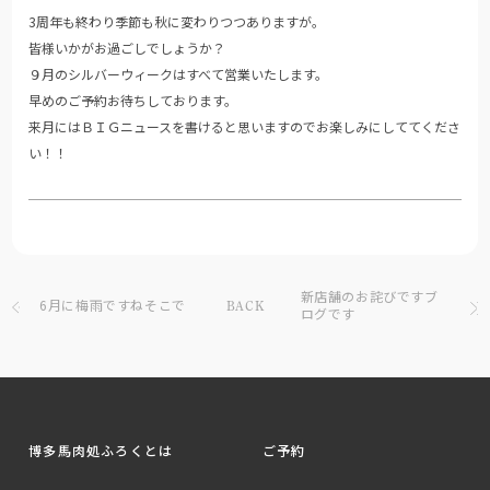
3周年も終わり季節も秋に変わりつつありますが。
皆様いかがお過ごしでしょうか？
９月のシルバーウィークはすべて営業いたします。
早めのご予約お待ちしております。
来月にはＢＩＧニュースを書けると思いますのでお楽しみにしててくださ
い！！
新店舗のお詫びですブ
6月に梅雨ですねそこで
BACK
ログです
博多馬肉処ふろくとは
ご予約