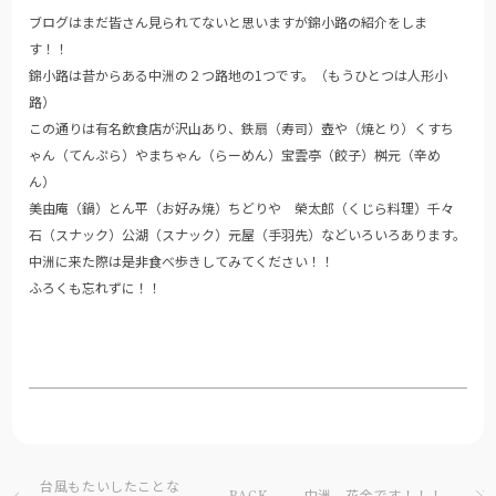
ブログはまだ皆さん見られてないと思いますが錦小路の紹介をしま
す！！
錦小路は昔からある中洲の２つ路地の1つです。（もうひとつは人形小
路）
この通りは有名飲食店が沢山あり、鉄扇（寿司）壺や（焼とり）くすち
ゃん（てんぷら）やまちゃん（らーめん）宝雲亭（餃子）桝元（辛め
ん）
美由庵（鍋）とん平（お好み焼）ちどりや 榮太郎（くじら料理）千々
石（スナック）公湖（スナック）元屋（手羽先）などいろいろあります。
中洲に来た際は是非食べ歩きしてみてください！！
ふろくも忘れずに！！
台風もたいしたことな
中洲、花金です！！！
BACK